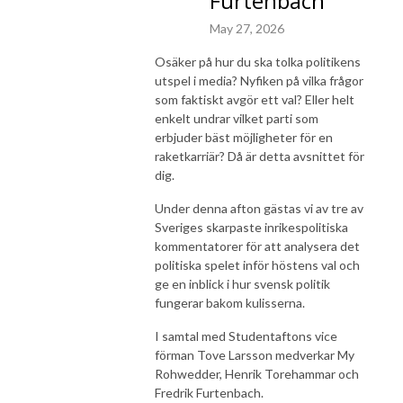
Furtenbach
May 27, 2026
Osäker på hur du ska tolka politikens
utspel i media? Nyfiken på vilka frågor
som faktiskt avgör ett val? Eller helt
enkelt undrar vilket parti som
erbjuder bäst möjligheter för en
raketkarriär? Då är detta avsnittet för
dig.
Under denna afton gästas vi av tre av
Sveriges skarpaste inrikespolitiska
kommentatorer för att analysera det
politiska spelet inför höstens val och
ge en inblick i hur svensk politik
fungerar bakom kulisserna.
I samtal med Studentaftons vice
förman Tove Larsson medverkar My
Rohwedder, Henrik Torehammar och
Fredrik Furtenbach.