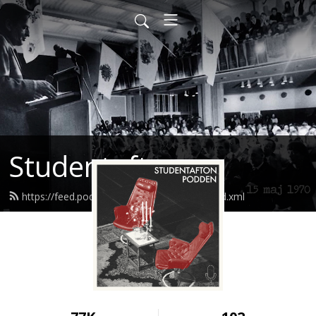
Studentafton
https://feed.podbean.com/studentafton/feed.xml