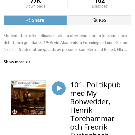
77K
102
Downloads
Episodes
Share
RSS
Studentafton är Skandinaviens äldsta oberoende forum för samtal och 
debatt och grundades 1905 vid Akademiska Föreningen i Lund. Genom 
åren har Studentafton gästats av personer som Bertrand Russel, Ella 
Fitzgerald, Edward Snowden, Henry Kissinger, Louis Armstrong, och 
Show more >>
Diana Ross.
101. Politikpub
med My
Rohwedder,
Henrik
Torehammar
och Fredrik