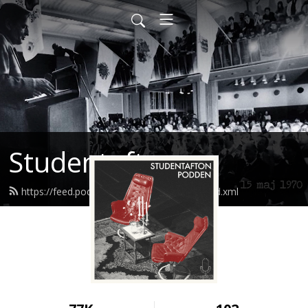
Studentafton
https://feed.podbean.com/studentafton/feed.xml