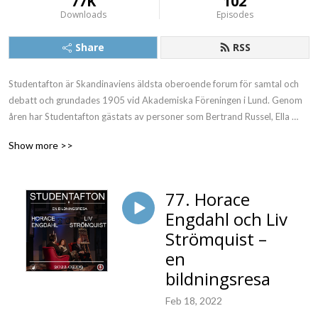
77K
102
Downloads
Episodes
Share
RSS
Studentafton är Skandinaviens äldsta oberoende forum för samtal och 
debatt och grundades 1905 vid Akademiska Föreningen i Lund. Genom 
åren har Studentafton gästats av personer som Bertrand Russel, Ella 
Fitzgerald, Edward Snowden, Henry Kissinger, Louis Armstrong, och 
Show more >>
Diana Ross.
77. Horace
Engdahl och Liv
Strömquist –
en
bildningsresa
Feb 18, 2022