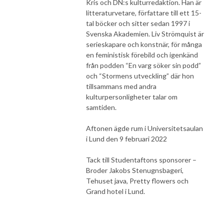
Kris och DN:s kulturredaktion. Han är
litteraturvetare, författare till ett 15-
tal böcker och sitter sedan 1997 i
Svenska Akademien. Liv Strömquist är
serieskapare och konstnär, för många
en feministisk förebild och igenkänd
från podden “En varg söker sin podd”
och “Stormens utveckling” där hon
tillsammans med andra
kulturpersonligheter talar om
samtiden.
Aftonen ägde rum i Universitetsaulan
i Lund den 9 februari 2022
Tack till Studentaftons sponsorer –
Broder Jakobs Stenugnsbageri,
Tehuset java, Pretty flowers och
Grand hotel i Lund.