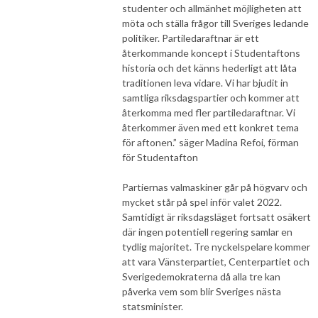
studenter och allmänhet möjligheten att
möta och ställa frågor till Sveriges ledande
politiker. Partiledaraftnar är ett
återkommande koncept i Studentaftons
historia och det känns hederligt att låta
traditionen leva vidare. Vi har bjudit in
samtliga riksdagspartier och kommer att
återkomma med fler partiledaraftnar. Vi
återkommer även med ett konkret tema
för aftonen.” säger Madina Refoi, förman
för Studentafton
Partiernas valmaskiner går på högvarv och
mycket står på spel inför valet 2022.
Samtidigt är riksdagsläget fortsatt osäkert
där ingen potentiell regering samlar en
tydlig majoritet. Tre nyckelspelare kommer
att vara Vänsterpartiet, Centerpartiet och
Sverigedemokraterna då alla tre kan
påverka vem som blir Sveriges nästa
statsminister.