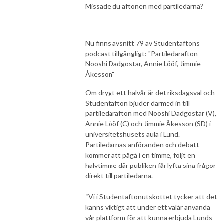
Missade du aftonen med partiledarna?
Nu finns avsnitt 79 av Studentaftons
podcast tillgängligt: "Partiledarafton –
Nooshi Dadgostar, Annie Lööf, Jimmie
Åkesson"
Om drygt ett halvår är det riksdagsval och
Studentafton bjuder därmed in till
partiledarafton med Nooshi Dadgostar (V),
Annie Lööf (C) och Jimmie Åkesson (SD) i
universitetshusets aula i Lund.
Partiledarnas anföranden och debatt
kommer att pågå i en timme, följt en
halvtimme där publiken får lyfta sina frågor
direkt till partiledarna.
“Vi i Studentaftonutskottet tycker att det
känns viktigt att under ett valår använda
vår plattform för att kunna erbjuda Lunds