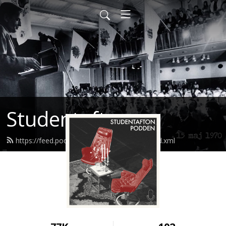
Studentafton
https://feed.podbean.com/studentafton/feed.xml