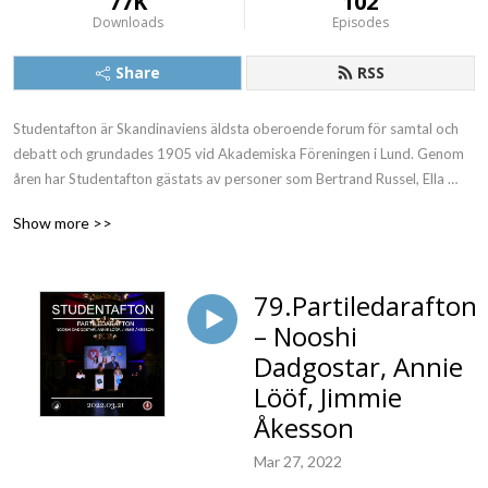
77K
102
Downloads
Episodes
Share
RSS
Studentafton är Skandinaviens äldsta oberoende forum för samtal och 
debatt och grundades 1905 vid Akademiska Föreningen i Lund. Genom 
åren har Studentafton gästats av personer som Bertrand Russel, Ella 
Fitzgerald, Edward Snowden, Henry Kissinger, Louis Armstrong, och 
Show more >>
Diana Ross.
79.Partiledarafton
– Nooshi
Dadgostar, Annie
Lööf, Jimmie
Åkesson
Mar 27, 2022