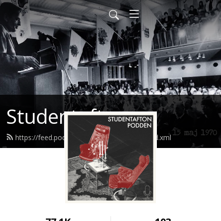
Studentafton
https://feed.podbean.com/studentafton/feed.xml