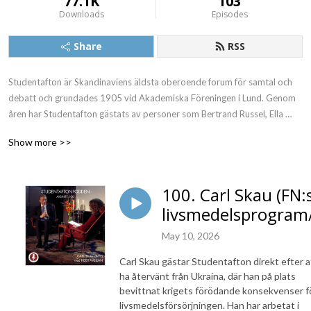
77.1K
103
Downloads
Episodes
Share
RSS
Studentafton är Skandinaviens äldsta oberoende forum för samtal och 
debatt och grundades 1905 vid Akademiska Föreningen i Lund. Genom 
åren har Studentafton gästats av personer som Bertrand Russel, Ella 
Fitzgerald, Edward Snowden, Henry Kissinger, Louis Armstrong, och 
Show more >>
Diana Ross.
100. Carl Skau (FN:
livsmedelsprogram
May 10, 2026
Carl Skau gästar Studentafton direkt efter a
ha återvänt från Ukraina, där han på plats
bevittnat krigets förödande konsekvenser f
livsmedelsförsörjningen. Han har arbetat i