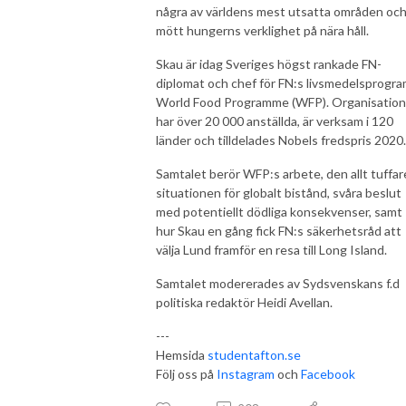
några av världens mest utsatta områden oc
mött hungerns verklighet på nära håll.
Skau är idag Sveriges högst rankade FN-
diplomat och chef för FN:s livsmedelsprogra
World Food Programme (WFP). Organisatio
har över 20 000 anställda, är verksam i 120
länder och tilldelades Nobels fredspris 2020.
Samtalet berör WFP:s arbete, den allt tuffar
situationen för globalt bistånd, svåra beslut
med potentiellt dödliga konsekvenser, samt
hur Skau en gång fick FN:s säkerhetsråd att
välja Lund framför en resa till Long Island.
Samtalet modererades av Sydsvenskans f.d
politiska redaktör Heidi Avellan.
---
Hemsida
studentafton.se
Följ oss på
Instagram
och
Facebook