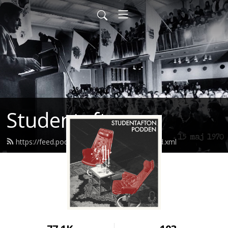
Studentafton
https://feed.podbean.com/studentafton/feed.xml