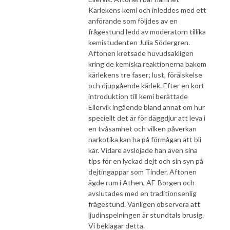
Kärlekens kemi och inleddes med ett
anförande som följdes av en
frågestund ledd av moderatorn tillika
kemistudenten Julia Södergren.
Aftonen kretsade huvudsakligen
kring de kemiska reaktionerna bakom
kärlekens tre faser; lust, förälskelse
och djupgående kärlek. Efter en kort
introduktion till kemi berättade
Ellervik ingående bland annat om hur
speciellt det är för däggdjur att leva i
en tvåsamhet och vilken påverkan
narkotika kan ha på förmågan att bli
kär. Vidare avslöjade han även sina
tips för en lyckad dejt och sin syn på
dejtingappar som Tinder. Aftonen
ägde rum i Athen, AF-Borgen och
avslutades med en traditionsenlig
frågestund. Vänligen observera att
ljudinspelningen är stundtals brusig.
Vi beklagar detta.