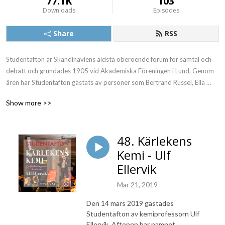
77.1K
103
Downloads
Episodes
Share
RSS
Studentafton är Skandinaviens äldsta oberoende forum för samtal och 
debatt och grundades 1905 vid Akademiska Föreningen i Lund. Genom 
åren har Studentafton gästats av personer som Bertrand Russel, Ella 
Fitzgerald, Edward Snowden, Henry Kissinger, Louis Armstrong, och 
Show more >>
Diana Ross.
48. Kärlekens
Kemi - Ulf
Ellervik
Mar 21, 2019
Den 14 mars 2019 gästades
Studentafton av kemiprofessorn Ulf
Ellervik. Aftonen bar namnet